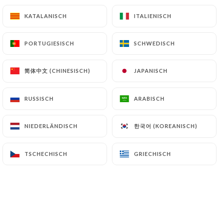
KATALANISCH
KATALANISCH
ITALIENISCH
ITALIENISCH
PORTUGIESISCH
PORTUGIESISCH
SCHWEDISCH
SCHWEDISCH
简体中文 (CHINESISCH)
简体中文 (CHINESISCH)
JAPANISCH
JAPANISCH
RUSSISCH
RUSSISCH
ARABISCH
ARABISCH
한국어 (KOREANISCH)
한국어 (KOREANISCH)
NIEDERLÄNDISCH
NIEDERLÄNDISCH
TSCHECHISCH
TSCHECHISCH
GRIECHISCH
GRIECHISCH