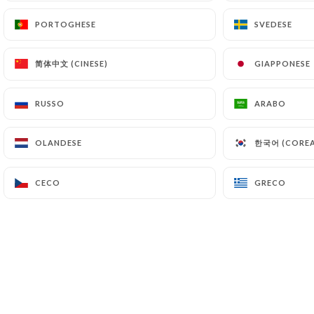
PORTOGHESE
PORTOGHESE
SVEDESE
SVEDESE
简体中文 (CINESE)
简体中文 (CINESE)
GIAPPONESE
GIAPPONESE
RUSSO
RUSSO
ARABO
ARABO
Brunch samedi & dimanches
한국어 (CORE
한국어 (CORE
OLANDESE
OLANDESE
CECO
CECO
GRECO
GRECO