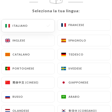
IT
MENU
Seleziona la tua lingua:
Seleziona la tua lingua:
FRANCESE
FRANCESE
ITALIANO
ITALIANO
INGLESE
INGLESE
SPAGNOLO
SPAGNOLO
/
PAGINA INIZIALE
MENU
Menu
CATALANO
CATALANO
TEDESCO
TEDESCO
PORTOGHESE
PORTOGHESE
SVEDESE
SVEDESE
简体中文 (CINESE)
简体中文 (CINESE)
GIAPPONESE
GIAPPONESE
RUSSO
RUSSO
ARABO
ARABO
27.00 €
한국어 (COREANO)
한국어 (COREANO)
OLANDESE
OLANDESE