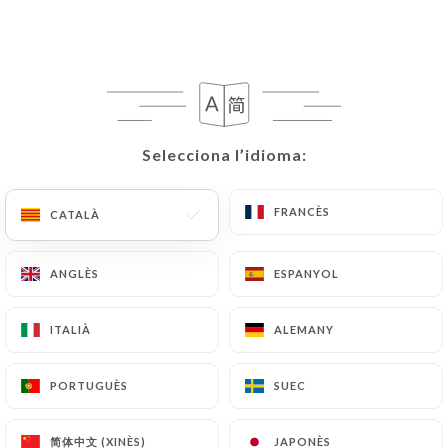
CA
MENÚ
Selecciona l’idioma:
Selecciona l’idioma:
/
INICI
RESSENYES
Ressenyes
FRANCÈS
FRANCÈS
CATALÀ
CATALÀ
ANGLÈS
ANGLÈS
ESPANYOL
ESPANYOL
ITALIÀ
ITALIÀ
ALEMANY
ALEMANY
343 ressenyes a Uniiti
4.8 / 5
PORTUGUÈS
PORTUGUÈS
SUEC
SUEC
Ressenyes 100 % reals i verificades.
简体中文 (XINÈS)
简体中文 (XINÈS)
JAPONÈS
JAPONÈS