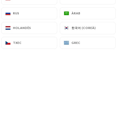
RUS
RUS
ÀRAB
ÀRAB
Philippe C. valoració
P
1/5
한국어 (COREÀ)
한국어 (COREÀ)
HOLANDÈS
HOLANDÈS
Le restaurant est définitivement fermé
malgré une confirmation de la réservation
TXEC
TXEC
GREC
GREC
par ce site. Mauvaise expérience.
07/05/2026
•
07:02
Sylvie D. valoració
S
5/5
Excellent rapport qualité prix et service au
top ! Une bonne nouvelle pour Clichy… ça
manquait
01/10/2025
•
07:57