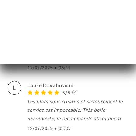
Endroit cosy, fauteuils confortables, et
surtout excellente cuisine où tout est fait
maison !!! Je recommande +++
21/09/2025
•
06:38
Frédéric M. valoració
F
5/5
17/09/2025
•
06:49
Laure D. valoració
L
5/5
Les plats sont créatifs et savoureux et le
service est impeccable. Très belle
découverte, je recommande absolument
12/09/2025
•
05:07