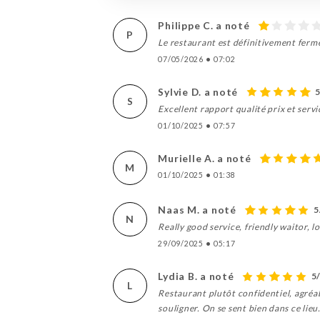
Philippe C. a noté
P
Le restaurant est définitivement fermé
07/05/2026
•
07:02
Sylvie D. a noté
S
Excellent rapport qualité prix et ser
01/10/2025
•
07:57
Murielle A. a noté
M
01/10/2025
•
01:38
Naas M. a noté
5
N
Really good service, friendly waitor, l
29/09/2025
•
05:17
Lydia B. a noté
5
L
Restaurant plutôt confidentiel, agréable
souligner. On se sent bien dans ce lieu