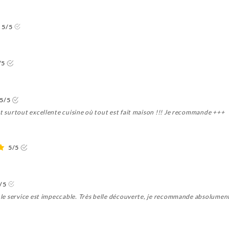
5/5
/5
5/5
et surtout excellente cuisine où tout est fait maison !!! Je recommande +++
5/5
/5
t le service est impeccable. Très belle découverte, je recommande absolumen