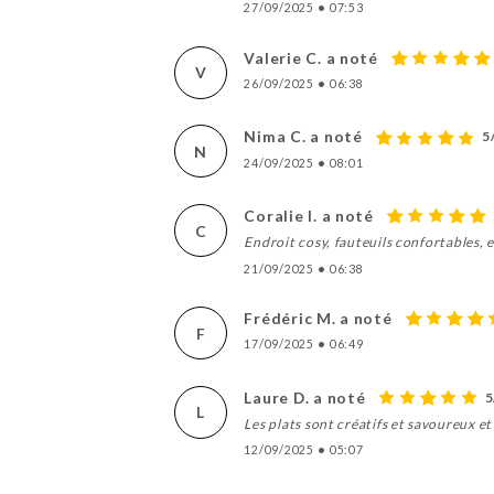
27/09/2025
•
07:53
Valerie C. a noté
V
26/09/2025
•
06:38
Nima C. a noté
5
N
24/09/2025
•
08:01
Coralie I. a noté
C
Endroit cosy, fauteuils confortables, 
21/09/2025
•
06:38
Frédéric M. a noté
F
17/09/2025
•
06:49
Laure D. a noté
5
L
Les plats sont créatifs et savoureux e
12/09/2025
•
05:07