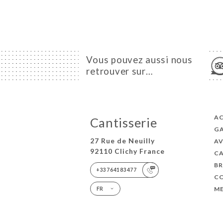
Vous pouvez aussi nous
retrouver sur…
AC
Cantisserie
GA
27 Rue de Neuilly
AV
92110 Clichy France
C
B
+33764183477
C
ME
FR