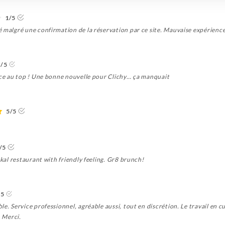
1/5
 malgré une confirmation de la réservation par ce site. Mauvaise expérience
5/5
vice au top ! Une bonne nouvelle pour Clichy… ça manquait
5/5
/5
okal restaurant with friendly feeling. Gr8 brunch!
/5
. Service professionnel, agréable aussi, tout en discrétion. Le travail en cuis
. Merci.