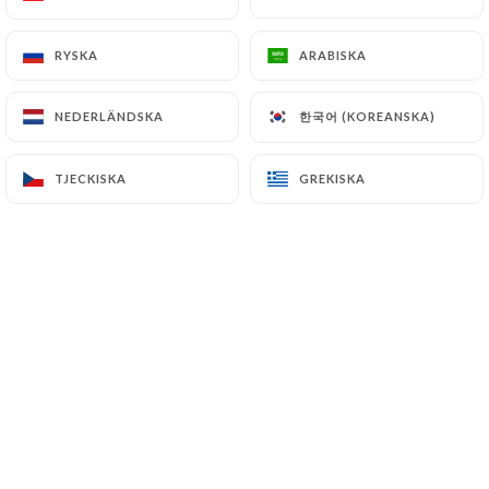
RYSKA
RYSKA
ARABISKA
ARABISKA
Philippe C. bedömd
P
1/5
한국어 (KOREANSKA)
한국어 (KOREANSKA)
NEDERLÄNDSKA
NEDERLÄNDSKA
Le restaurant est définitivement fermé
malgré une confirmation de la réservation
TJECKISKA
TJECKISKA
GREKISKA
GREKISKA
par ce site. Mauvaise expérience.
07/05/2026
•
07:02
Sylvie D. bedömd
S
5/5
Excellent rapport qualité prix et service au
top ! Une bonne nouvelle pour Clichy… ça
manquait
01/10/2025
•
07:57