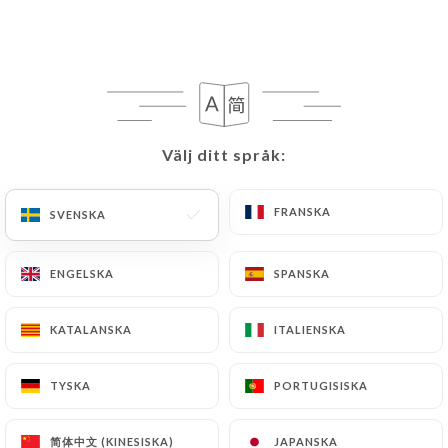
SV
MENY
Välj ditt språk:
Välj ditt språk:
/
HEM
OMDÖMEN
Omdömen
FRANSKA
FRANSKA
SVENSKA
SVENSKA
ENGELSKA
ENGELSKA
SPANSKA
SPANSKA
KATALANSKA
KATALANSKA
ITALIENSKA
ITALIENSKA
343 omdömen på Uniiti
4.8 / 5
TYSKA
TYSKA
PORTUGISISKA
PORTUGISISKA
100 % verkliga, verifierade omdömen.
简体中文 (KINESISKA)
简体中文 (KINESISKA)
JAPANSKA
JAPANSKA