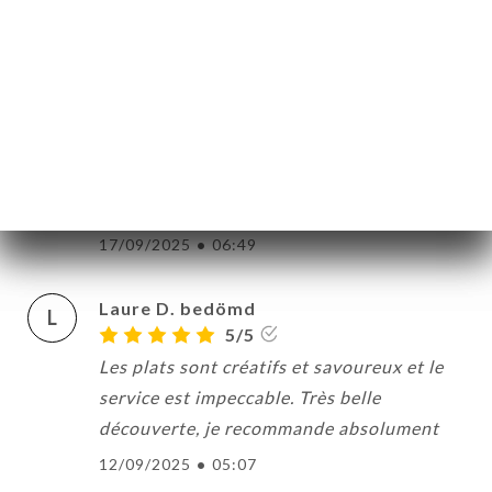
Endroit cosy, fauteuils confortables, et
surtout excellente cuisine où tout est fait
maison !!! Je recommande +++
21/09/2025
•
06:38
Frédéric M. bedömd
F
5/5
17/09/2025
•
06:49
Laure D. bedömd
L
5/5
Les plats sont créatifs et savoureux et le
service est impeccable. Très belle
découverte, je recommande absolument
12/09/2025
•
05:07