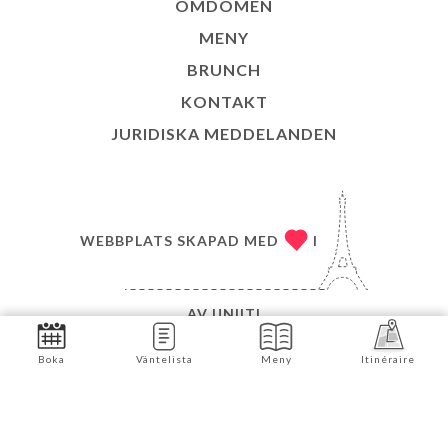
OMDÖMEN
MENY
BRUNCH
KONTAKT
JURIDISKA MEDDELANDEN
WEBBPLATS SKAPAD MED
I
AV
UNIITI
© COPYRIGHT 2026 – CANTISSERIE – MED
Boka
Väntelista
Meny
Itinéraire
ENSAMRÄTT
Boka nu