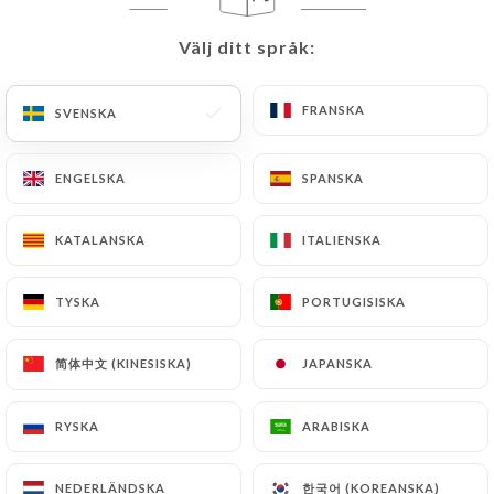
SV
MENY
Välj ditt språk:
Välj ditt språk:
FRANSKA
FRANSKA
SVENSKA
SVENSKA
ENGELSKA
ENGELSKA
SPANSKA
SPANSKA
/
HEM
MENY
Meny
KATALANSKA
KATALANSKA
ITALIENSKA
ITALIENSKA
TYSKA
TYSKA
PORTUGISISKA
PORTUGISISKA
简体中文 (KINESISKA)
简体中文 (KINESISKA)
JAPANSKA
JAPANSKA
RYSKA
RYSKA
ARABISKA
ARABISKA
27.00 €
한국어 (KOREANSKA)
한국어 (KOREANSKA)
NEDERLÄNDSKA
NEDERLÄNDSKA