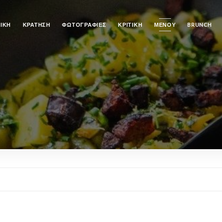
ΙΚΉ
ΚΡΆΤΗΣΗ
ΦΩΤΟΓΡΑΦΊΕΣ
ΚΡΙΤΙΚΉ
ΜΕΝΟΎ
BRUNCH